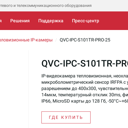
етевого и телекоммуникационного оборудования
я
Решения
Поддержка
Пресс-центр
пловизионные IP-камеры
QVC-IPC-S101TR-PRO-25
QVC-IPC-S101TR-PR
IP-видеокамера тепловизионная, неох
микроболометрический сенсор IRFPA с
разрешением до 400х300, чувствительно
14мкм, температурный отклик 30ms, ф
IP66, MicroSD карты до 128 Гб, -50°C~+6
ГДЕ КУПИТЬ