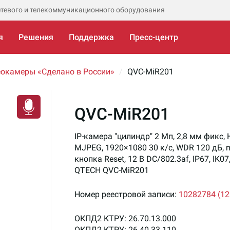
етевого и телекоммуникационного оборудования
я
Решения
Поддержка
Пресс-центр
еокамеры «Сделано в России»
QVC-MiR201
QVC-MiR201
IP-камера "цилиндр" 2 Мп, 2,8 мм фикс,
MJPEG, 1920×1080 30 к/с, WDR 120 дБ, mi
кнопка Reset, 12 В DC/802.3af, IP67, IK07
QTECH QVC-MiR201
Номер реестровой записи:
10282784 (12.
ОКПД2 КТРУ: 26.70.13.000
ОКПД2 КТРУ: 26.40.33.110