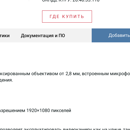
ГДЕ КУПИТЬ
Добавить
тики
Документация и ПО
ксированным объективом от 2,8 мм, встроенным микрофо
дения.
азрешением 1920×1080 пикселей
C позволяет эксплуатировать видеокамеру как на улице, та